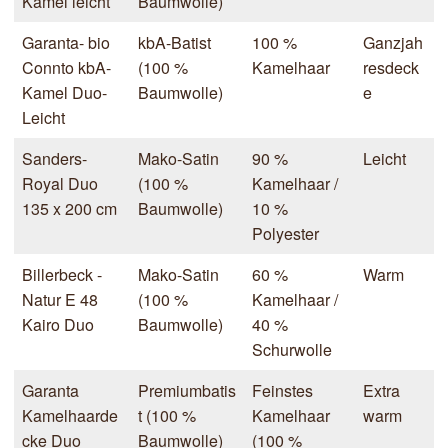
Kamel leicht
Baumwolle)
Garanta- bio
kbA-Batist
100 %
Ganzjah
Connto kbA-
(100 %
Kamelhaar
resdeck
Kamel Duo-
Baumwolle)
e
Leicht
Sanders-
Mako-Satin
90 %
Leicht
Royal Duo
(100 %
Kamelhaar /
135 x 200 cm
Baumwolle)
10 %
Polyester
Billerbeck -
Mako-Satin
60 %
Warm
Natur E 48
(100 %
Kamelhaar /
Kairo Duo
Baumwolle)
40 %
Schurwolle
Garanta
Premiumbatis
Feinstes
Extra
Kamelhaarde
t (100 %
Kamelhaar
warm
cke Duo
Baumwolle)
(100 %