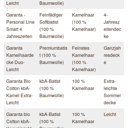
Leicht
Baumwolle)
Garanta -
Feinfädiger
Kamelhaar
4-
Personal Line
Softbatist
(100 %
Jahresz
Smart 4
(100 %
Kamelhaar)
eitendec
Jahreszeiten
Baumwolle)
ke
Garanta
Premiumbatis
Feinstes
Ganzjah
Kamelhaarde
t (100 %
Kamelhaar
resdeck
cke Duo-
Baumwolle)
(100 %
e
Leicht
Kamelhaar)
Garanta Bio
kbA-Batist
100 %
Extra-
Cotton kbA-
(100 %
Kamelhaar
leichte
Kamel Extra-
Baumwolle)
Sommer
Leicht
decke
Garanta bio
kbA-Batist
100 %
Leicht
Cotton kbA-
(100 %
Kamelhaar