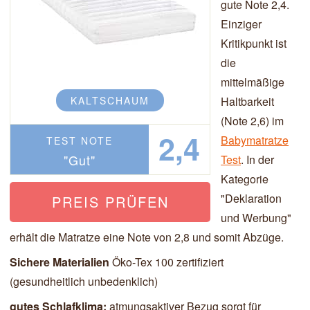
gute Note 2,4.
Einziger
Kritikpunkt ist
die
mittelmäßige
KALTSCHAUM
Haltbarkeit
(Note 2,6) im
2,4
Babymatratze
TEST NOTE
"Gut"
Test
. In der
Kategorie
"Deklaration
PREIS PRÜFEN
und Werbung"
erhält die Matratze eine Note von 2,8 und somit Abzüge.
Sichere Materialien
Öko-Tex 100 zertifiziert
(gesundheitlich unbedenklich)
gutes Schlafklima:
atmungsaktiver Bezug sorgt für